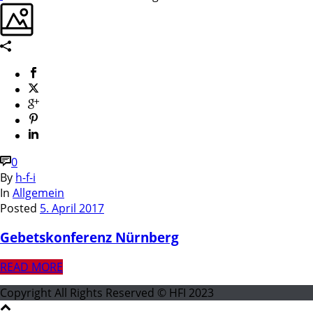
0
By
h-f-i
In
Allgemein
Posted
5. April 2017
Gebetskonferenz Nürnberg
READ MORE
Copyright All Rights Reserved © HFI 2023