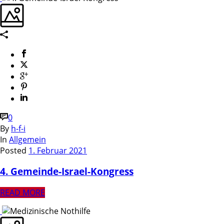
0
By
h-f-i
In
Allgemein
Posted
1. Februar 2021
4. Gemeinde-Israel-Kongress
READ MORE